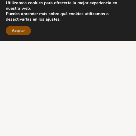
Utilizamos cookies para ofrecerte la mejor experiencia en
nuestra web.
Puedes aprender más sobre qué cookies utilizamos o
desactivarlas en los
ajustes
.
Aceptar
CORAZON 01
80,00
€
OFICINAS CENTRALES
: C/ Roberto Baamonde 120
27400 Monforte
Tel. 24h – 982400151 – 636491984 –
667750815